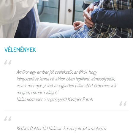
VÉLEMÉNYEK
Amikor egy ember jót cselekszik, anélkül, hogy
kényszerítve lenne rá, akkor Isten lepillant, elmosolyodik,
és azt mondja: „Ezért az egyetlen pillanatért érdemes volt
megteremteni a világot."
Hálás köszönet a segítségért! Kaszper Patrik
Kedves Doktor Úr! Hálásan köszönjük azt a szakértő,