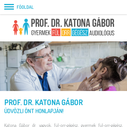
FŐOLDAL
PROF. DR. KATONA GÁBOR
ÜDVÖZLI ÖNT HONLAPJÁN!
Katona Gábor dr. vagyok, fül-orr-gégész, gyermek fül-orr-gégész,