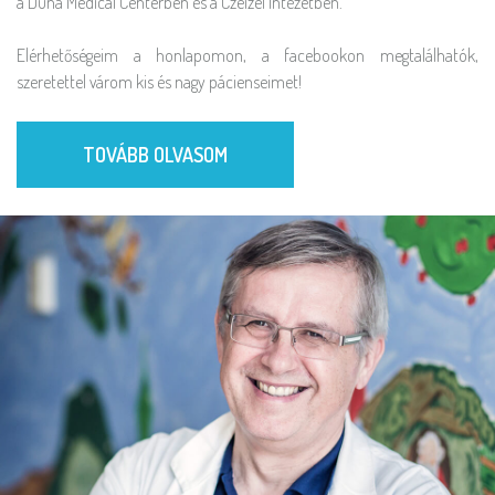
a Duna Medical Centerben és a Czeizel Intézetben.
Elérhetőségeim a honlapomon, a facebookon megtalálhatók,
szeretettel várom kis és nagy pácienseimet!
TOVÁBB OLVASOM