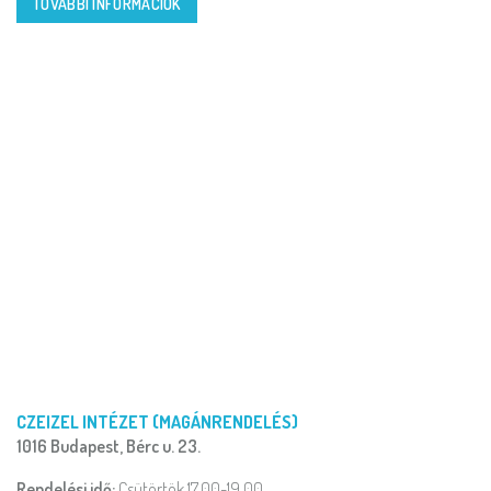
TOVÁBBI INFORMÁCIÓK
CZEIZEL INTÉZET (MAGÁNRENDELÉS)
1016 Budapest, Bérc u. 23.
Rendelési idő:
Csütörtök 17.00-19.00