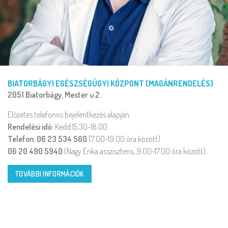
BIATORBÁGYI EGÉSZSÉGÜGYI KÖZPONT (MAGÁNRENDELÉS)
2051 Biatorbágy, Mester u.2.
Előzetes telefonos bejelentkezés alapján:
Rendelési idő:
Kedd 15.30-18.00
Telefon: 06 23 534 560
(7.00-19.00 óra között)
06 20 490 5940
(Nagy Erika asszisztens, 9.00-17.00 óra között)
TOVÁBBI INFORMÁCIÓK