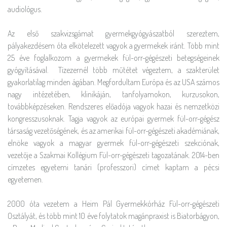
audiológus.
Az első szakvizsgámat gyermekgyógyászatból szereztem,
pályakezdésem óta elkötelezett vagyok a gyermekek iránt. Több mint
25 éve foglalkozom a gyermekek fül-orr-gégészeti betegségeinek
gyógyításával. Tízezernél több műtétet végeztem, a szakterület
gyakorlatilag minden ágában. Megfordultam Európa és az USA számos
nagy intézetében, klinikáján, tanfolyamokon, kurzusokon,
továbbképzéseken. Rendszeres előadója vagyok hazai és nemzetközi
kongresszusoknak. Tagja vagyok az európai gyermek fül-orr-gégész
társaság vezetőségének, és az amerikai fül-orr-gégészeti akadémiának,
elnöke vagyok a magyar gyermek fül-orr-gégészeti szekciónak,
vezetője a Szakmai Kollégium Fül-orr-gégészeti tagozatának. 2014-ben
címzetes egyetemi tanári (professzori) címet kaptam a pécsi
egyetemen.
2000 óta vezetem a Heim Pál Gyermekkórház Fül-orr-gégészeti
Osztályát, és több mint 10 éve folytatok magánpraxist is Biatorbágyon,